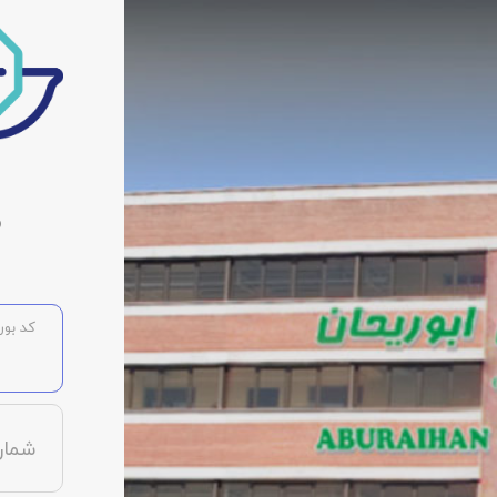
م
کد بورس
شمار