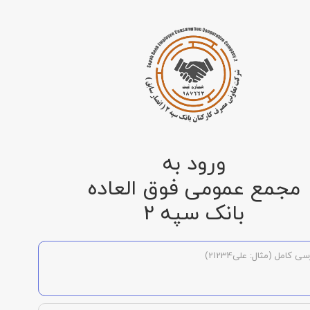
ورود به
مجمع عمومی فوق العاده
بانک سپه 2
ی کامل (مثال: علی21234)