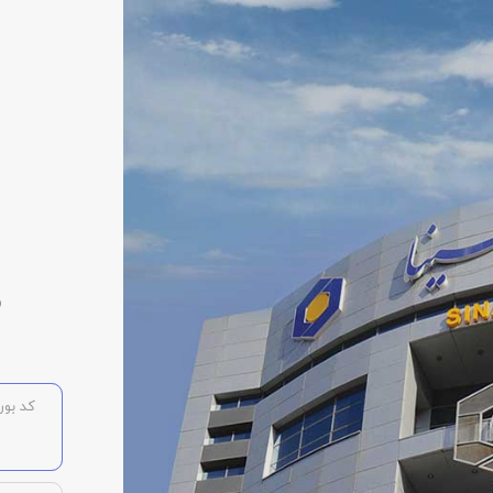
م
کد بورس