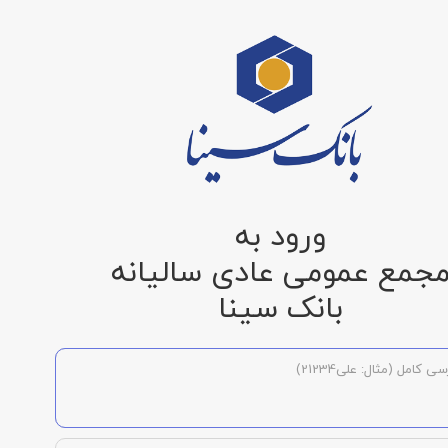
ورود به
جمع عمومی عادی سالیانه
بانک سینا
ی کامل (مثال: علی21234)